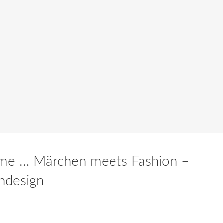
ime … Märchen meets Fashion –
ondesign