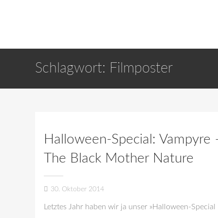
Schlagwort:
Filmposter
Halloween-Special: Vampyre 
The Black Mother Nature
30. Oktober 2014
Letztes Jahr haben wir ja unser »Halloween-Special l