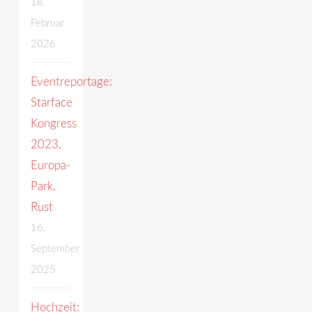
18.
Februar
2026
Eventreportage:
Starface
Kongress
2023,
Europa-
Park,
Rust
16.
September
2025
Hochzeit: