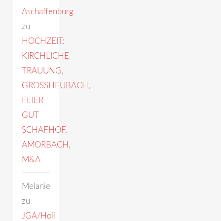
Aschaffenburg
zu
HOCHZEIT:
KIRCHLICHE
TRAUUNG,
GROSSHEUBACH,
FEIER
GUT
SCHAFHOF,
AMORBACH,
M&A
Melanie
zu
JGA/Holi