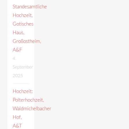
Standesamtliche
Hochzeit,
Gotisches
Haus,
Großostheim,
A&F
4.
September
2025
Hochzeit:
Polterhochzeit,
Waldmichelbacher
Hof,
A&T