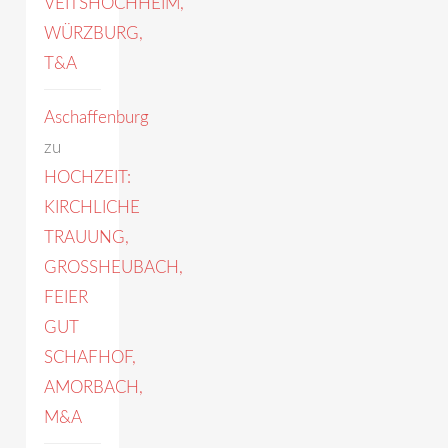
VEITSHÖCHHEIM,
WÜRZBURG,
T&A
Aschaffenburg
zu
HOCHZEIT:
KIRCHLICHE
TRAUUNG,
GROSSHEUBACH,
FEIER
GUT
SCHAFHOF,
AMORBACH,
M&A