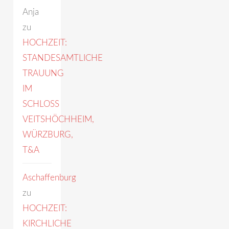
Anja
zu
HOCHZEIT:
STANDESAMTLICHE
TRAUUNG
IM
SCHLOSS
VEITSHÖCHHEIM,
WÜRZBURG,
T&A
Aschaffenburg
zu
HOCHZEIT:
KIRCHLICHE