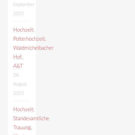
September
2025
Hochzeit:
Polterhochzeit,
Waldmichelbacher
Hof,
A&T
28.
August
2025
Hochzeit:
Standesamtliche
Trauung,