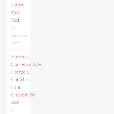
Europa-
Park,
Rust
16.
September
2025
Hochzeit:
Standesamtliche
Hochzeit,
Gotisches
Haus,
Großostheim,
A&F
4.