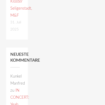
Kloster
Seligenstadt,
M&F
31. Juli
2025
NEUESTE
KOMMENTARE
Kunkel
Manfred
zu
IN
CONCERT:
Yeah