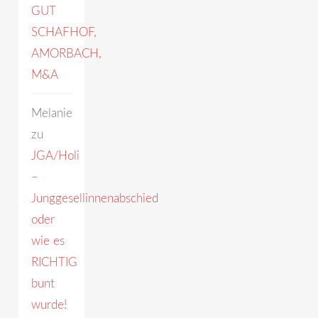
GUT
SCHAFHOF,
AMORBACH,
M&A
Melanie
zu
JGA/Holi
–
Junggesellinnenabschied
oder
wie es
RICHTIG
bunt
wurde!