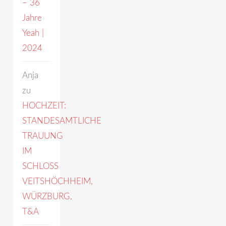
– 36
Jahre
Yeah |
2024
Anja
zu
HOCHZEIT:
STANDESAMTLICHE
TRAUUNG
IM
SCHLOSS
VEITSHÖCHHEIM,
WÜRZBURG,
T&A