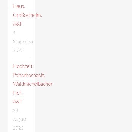
Haus,
Großostheim,
A&F
4.
September
2025
Hochzeit:
Polterhochzeit,
Waldmichelbacher
Hof,
A&T
28.
August
2025