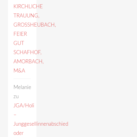
KIRCHLICHE
TRAUUNG,
GROSSHEUBACH,
FEIER
GUT
SCHAFHOF,
AMORBACH,
M&A
Melanie
zu
JGA/Holi
–
Junggesellinnenabschied
oder