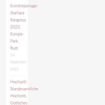
Eventreportage:
Starface
Kongress
2023,
Europa-
Park,
Rust
16.
September
2025
Hochzeit:
Standesamtliche
Hochzeit,
Gotisches