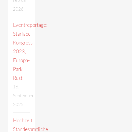
Februar
2026
Eventreportage:
Starface
Kongress
2023,
Europa-
Park,
Rust
16.
September
2025
Hochzeit:
Standesamtliche