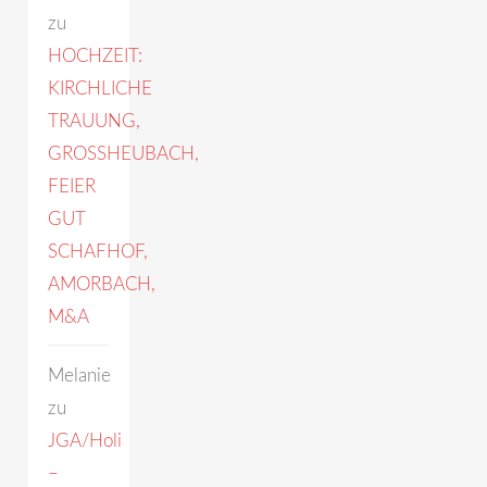
zu
HOCHZEIT:
KIRCHLICHE
TRAUUNG,
GROSSHEUBACH,
FEIER
GUT
SCHAFHOF,
AMORBACH,
M&A
Melanie
zu
JGA/Holi
–