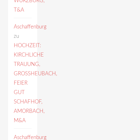
WÜRZBURG,
T&A
Aschaffenburg
zu
HOCHZEIT:
KIRCHLICHE
TRAUUNG,
GROSSHEUBACH,
FEIER
GUT
SCHAFHOF,
AMORBACH,
M&A
Aschaffenburg