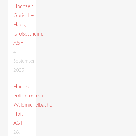
Hochzeit,
Gotisches
Haus,
Großostheim,
A&F
4.
September
2025
Hochzeit:
Polterhochzeit,
Waldmichelbacher
Hof,
A&T
28.