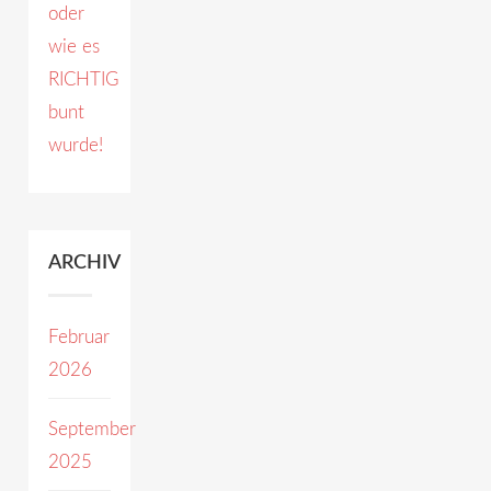
oder
wie es
RICHTIG
bunt
wurde!
ARCHIV
Februar
2026
September
2025