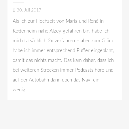
30. Juli 2017
Als ich zur Hochzeit von Maria und René in
Kettenheim nähe Alzey gefahren bin, habe ich
mich tatsächlich 2x verfahren – aber zum Glück
habe ich immer entsprechend Puffer eingeplant,
damit das nichts macht. Das kam daher, dass ich
bei weiteren Strecken immer Podcasts höre und
auf der Autobahn dann doch das Navi ein
wenig…