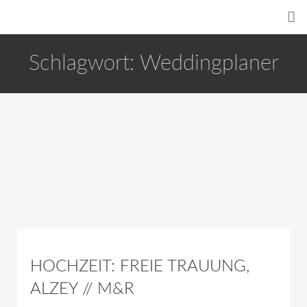
Schlagwort:
Weddingplaner
HOCHZEIT: FREIE TRAUUNG,
ALZEY // M&R