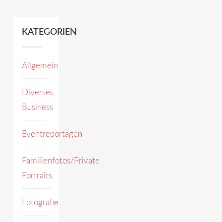
KATEGORIEN
Allgemein
Diverses
Business
Eventreportagen
Familienfotos/Private
Portraits
Fotografie