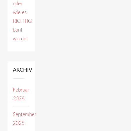
oder
wie es
RICHTIG
bunt
wurde!
ARCHIV
Februar
2026
September
2025