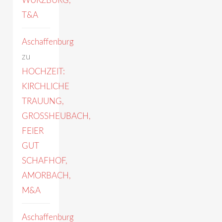
WÜRZBURG,
T&A
Aschaffenburg
zu
HOCHZEIT:
KIRCHLICHE
TRAUUNG,
GROSSHEUBACH,
FEIER
GUT
SCHAFHOF,
AMORBACH,
M&A
Aschaffenburg