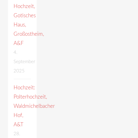
Hochzeit,
Gotisches
Haus,
Großostheim,
A&F
4.
September
2025
Hochzeit:
Polterhochzeit,
Waldmichelbacher
Hof,
A&T
28.