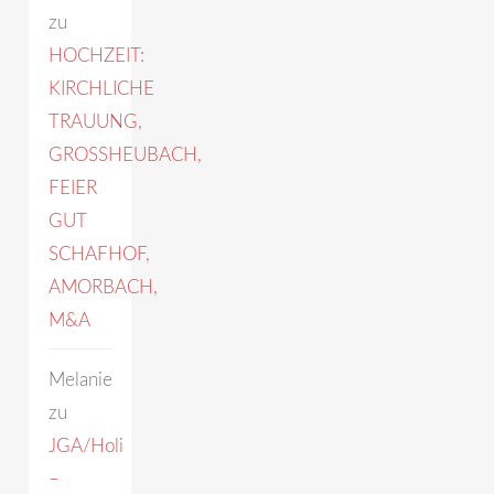
zu
HOCHZEIT:
KIRCHLICHE
TRAUUNG,
GROSSHEUBACH,
FEIER
GUT
SCHAFHOF,
AMORBACH,
M&A
Melanie
zu
JGA/Holi
–