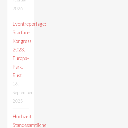
Februar
2026
Eventreportage:
Starface
Kongress
2023,
Europa-
Park,
Rust
16.
September
2025
Hochzeit:
Standesamtliche