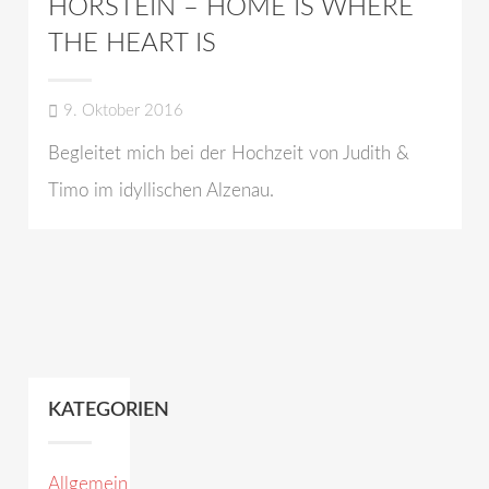
HÖRSTEIN – HOME IS WHERE
THE HEART IS
9. Oktober 2016
Begleitet mich bei der Hochzeit von Judith &
Timo im idyllischen Alzenau.
KATEGORIEN
Allgemein