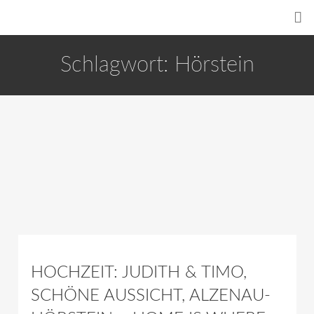
Schlagwort:
Hörstein
HOCHZEIT: JUDITH & TIMO,
SCHÖNE AUSSICHT, ALZENAU-