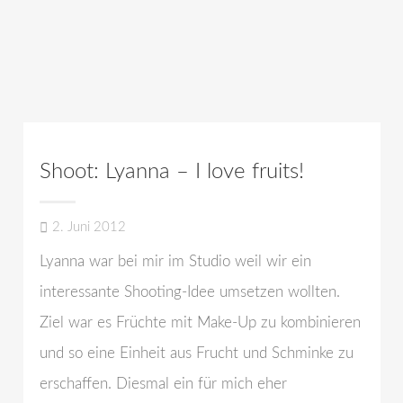
Shoot: Lyanna – I love fruits!
2. Juni 2012
Lyanna war bei mir im Studio weil wir ein
interessante Shooting-Idee umsetzen wollten.
Ziel war es Früchte mit Make-Up zu kombinieren
und so eine Einheit aus Frucht und Schminke zu
erschaffen. Diesmal ein für mich eher