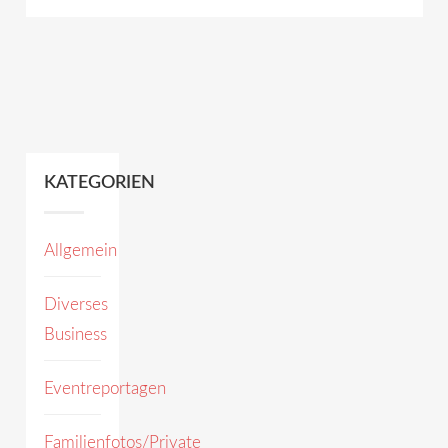
KATEGORIEN
Allgemein
Diverses
Business
Eventreportagen
Familienfotos/Private