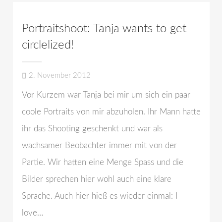
Portraitshoot: Tanja wants to get
circlelized!
2. November 2012
Vor Kurzem war Tanja bei mir um sich ein paar
coole Portraits von mir abzuholen. Ihr Mann hatte
ihr das Shooting geschenkt und war als
wachsamer Beobachter immer mit von der
Partie. Wir hatten eine Menge Spass und die
Bilder sprechen hier wohl auch eine klare
Sprache. Auch hier hieß es wieder einmal: I
love…