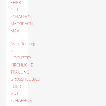
FEIER
GUT
SCHAFHOF,
AMORBACH,
M&A
Aschaffenburg
zu
HOCHZEIT:
KIRCHLICHE
TRAUUNG,
GROSSHEUBACH,
FEIER
GUT
SCHAFHOF,