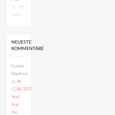
31. Juli
2025
NEUESTE
KOMMENTARE
Kunkel
Manfred
zu
IN
CONCERT:
Yeah
feat.
the