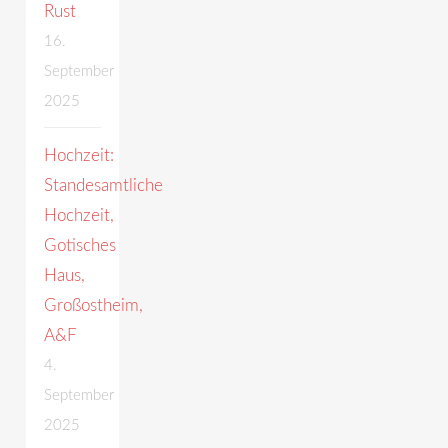
Rust
16.
September
2025
Hochzeit:
Standesamtliche
Hochzeit,
Gotisches
Haus,
Großostheim,
A&F
4.
September
2025