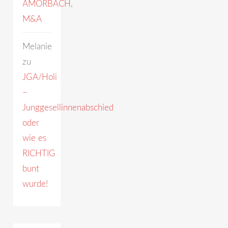
AMORBACH,
M&A
Melanie
zu
JGA/Holi
–
Junggesellinnenabschied
oder
wie es
RICHTIG
bunt
wurde!