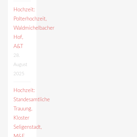
Hochzeit:
Polterhochzeit,
Waldmichelbacher
Hof,
A&T
28.
August
2025
Hochzeit:
Standesamtliche
Trauung,
Kloster
Seligenstadt,
M&F