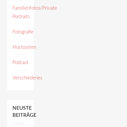
Familienfotos/Private
Portraits
Fotografie
Hochzeiten
Podcast
Verschiedenes
NEUSTE
BEITRÄGE