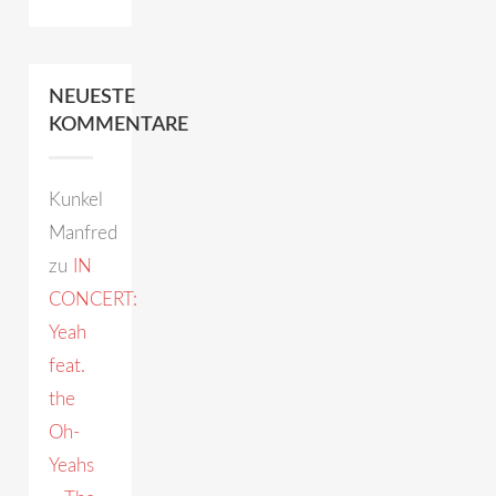
NEUESTE
KOMMENTARE
Kunkel
Manfred
zu
IN
CONCERT:
Yeah
feat.
the
Oh-
Yeahs