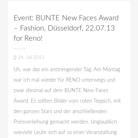
Event: BUNTE New Faces Award
– Fashion, Düsseldorf, 22.07.13
for Reno!
24. Juli 2013
Uh, war das ein anstrengender Tag. Am Montag
war ich mal wieder für RENO unterwegs und
zwar diesmal auf dem BUNTE New Faces
Award. Es sollten Bilder vom roten Teppich, mit
den ganzen Stars und der anschließenden
Preisverleihung gemacht werden. Unglaublich
wieviele Leute sich auf so einer Veranstaltung