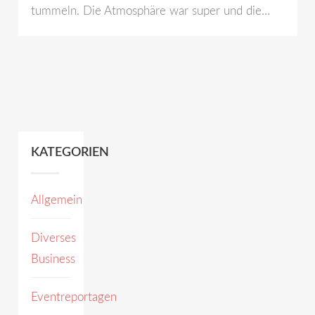
tummeln. Die Atmosphäre war super und die…
KATEGORIEN
Allgemein
Diverses
Business
Eventreportagen