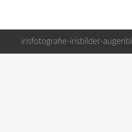
irisfotografie-irisbilder-augenb