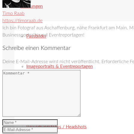
Leistungen
Timo Raab
https://timoraab.de
Ich bin Fotograf aus Aschaffenburg, nähe Frankfurt am Main. 
Businessportraits und Eventreportagen!
Passbilder
Schreibe einen Kommentar
Deine E-Mail-Adresse wird nicht veröffentlicht.
Erforderliche F
Imageportraits & Eventreportagen
Mitarbeiterportraits
Bewerbungsfotos / Headshots