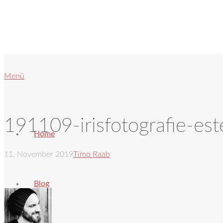
Menü
191109-irisfotografie-est
Home
11. November 2019
Timo Raab
Blog