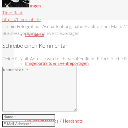
Leistungen
Timo Raab
https://timoraab.de
Ich bin Fotograf aus Aschaffenburg, nähe Frankfurt am Main. 
Businessportraits und Eventreportagen!
Passbilder
Schreibe einen Kommentar
Deine E-Mail-Adresse wird nicht veröffentlicht.
Erforderliche F
Imageportraits & Eventreportagen
Mitarbeiterportraits
Bewerbungsfotos / Headshots