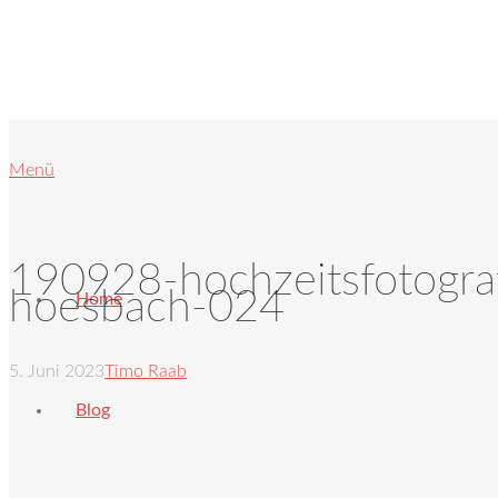
Menü
190928-hochzeitsfotograf
hoesbach-024
Home
5. Juni 2023
Timo Raab
Blog