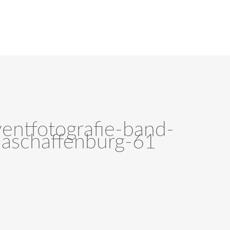
ventfotografie-band-
t-aschaffenburg-61