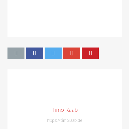
Timo Raab
https://timoraab.de