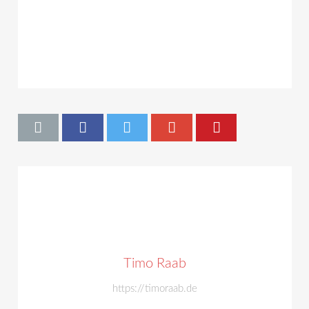
Timo Raab
https://timoraab.de