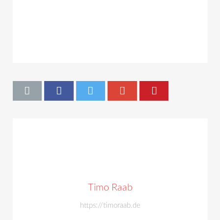
Timo Raab
https://timoraab.de