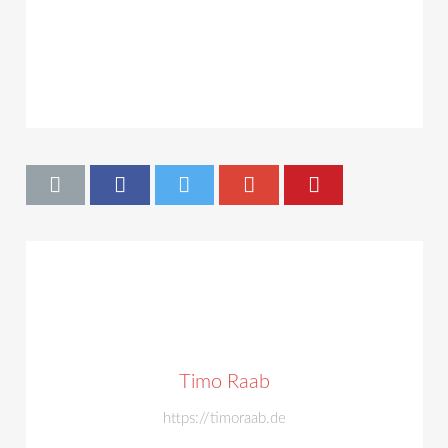
Timo Raab
https://timoraab.de