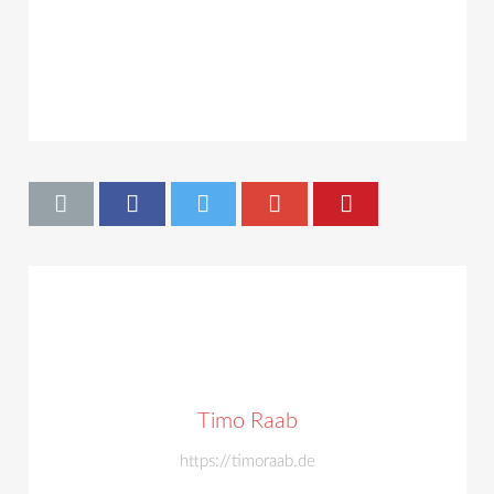
Timo Raab
https://timoraab.de