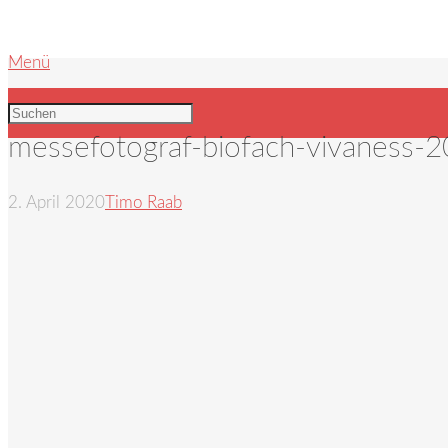
Menü
messefotograf-biofach-vivaness-
2. April 2020
Timo Raab