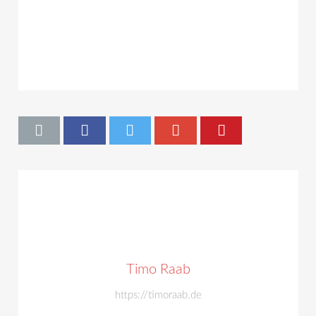
Timo Raab
https://timoraab.de