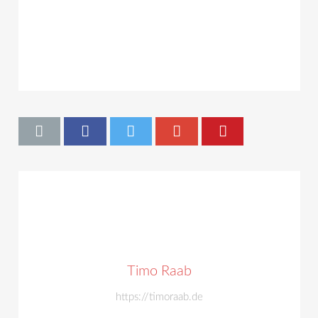
Timo Raab
https://timoraab.de