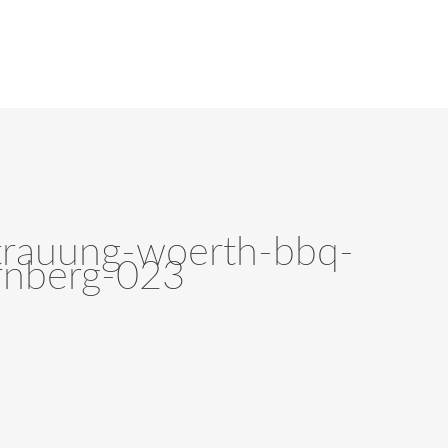
-trauung-woerth-bbq-
rnberg-023