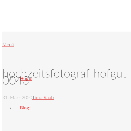
Menü
hochzeitsfotograf-hofgut
0043
Home
31. März 2020
Timo Raab
Blog