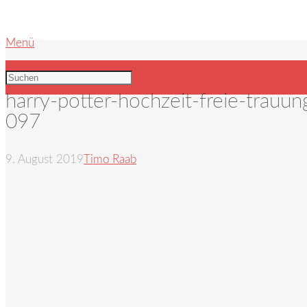
Menü
harry-potter-hochzeit-freie-trauu
097
9. August 2019
Timo Raab