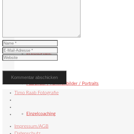
Hochzeit
Irisfotografie
Paarbilder / Familienbilder / Portraits
Timo Raab Fotografie
Einzelcoaching
Impressum/AGB
Datenschutz