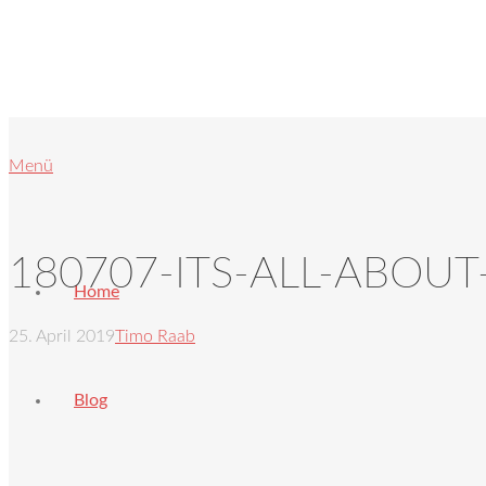
Menü
180707-ITS-ALL-ABOUT
Home
25. April 2019
Timo Raab
Blog