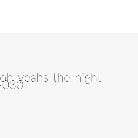
-oh-yeahs-the-night-
-030