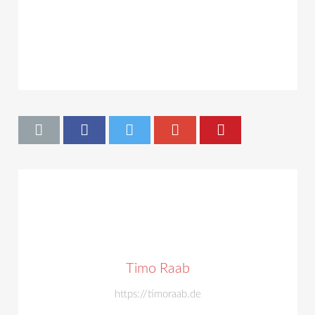
Timo Raab
https://timoraab.de