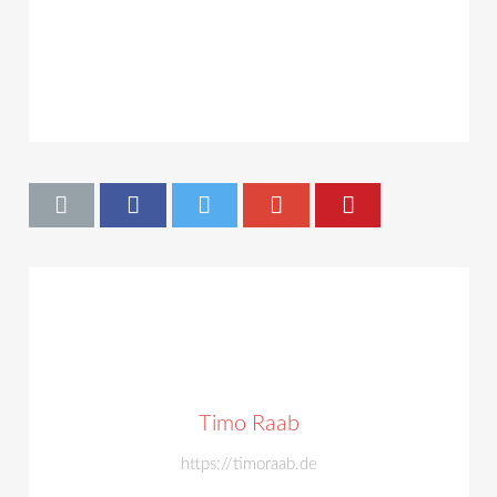
Timo Raab
https://timoraab.de