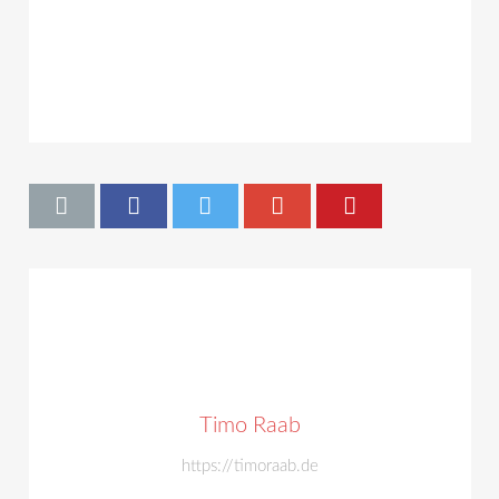
Timo Raab
https://timoraab.de