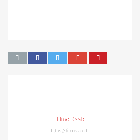
Timo Raab
https://timoraab.de