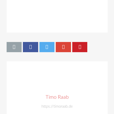
Timo Raab
https://timoraab.de