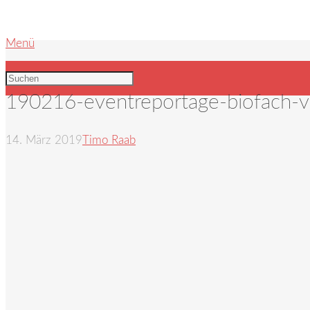
Menü
190216-eventreportage-biofach-
14. März 2019
Timo Raab