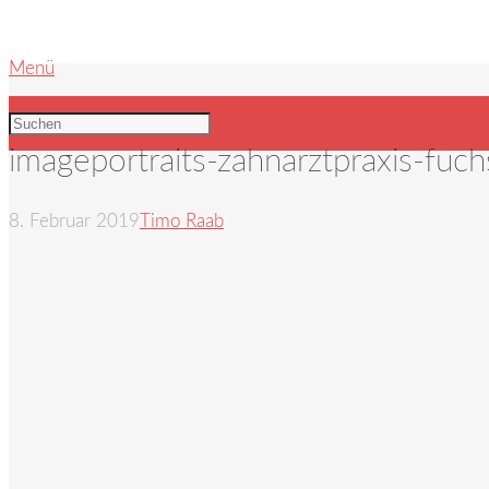
Menü
imageportraits-zahnarztpraxis-fuc
8. Februar 2019
Timo Raab