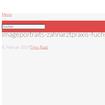
Menü
imageportraits-zahnarztpraxis-fuc
8. Februar 2019
Timo Raab