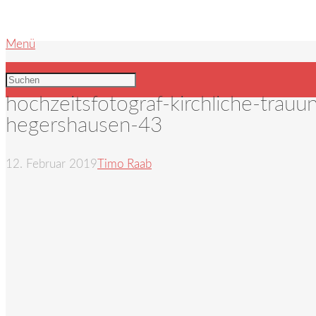
Menü
hochzeitsfotograf-kirchliche-trau
hegershausen-43
12. Februar 2019
Timo Raab