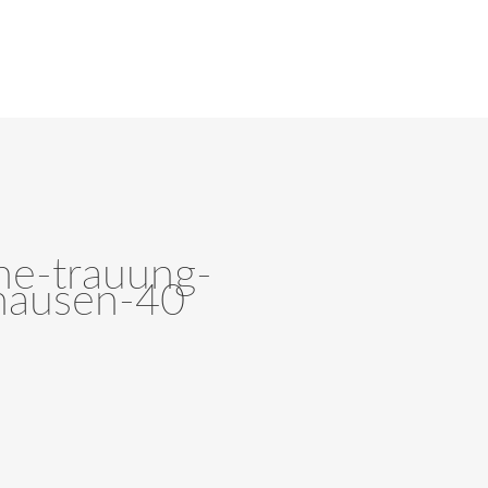
che-trauung-
hausen-40