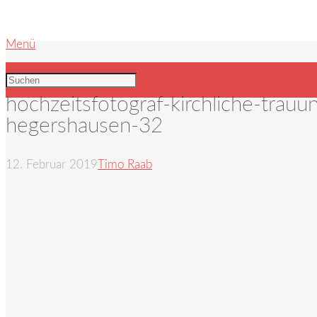
Menü
hochzeitsfotograf-kirchliche-trau
hegershausen-32
12. Februar 2019
Timo Raab