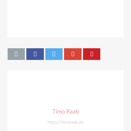
Timo Raab
https://timoraab.de