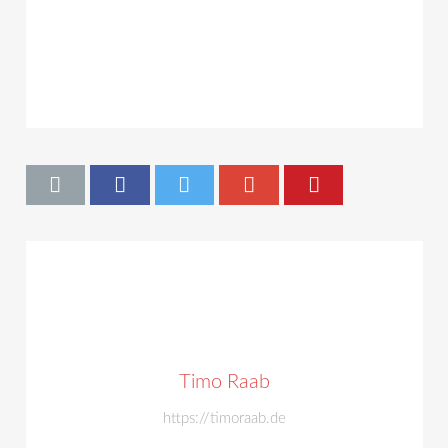
Timo Raab
https://timoraab.de