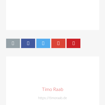
Timo Raab
https://timoraab.de