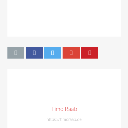
Timo Raab
https://timoraab.de