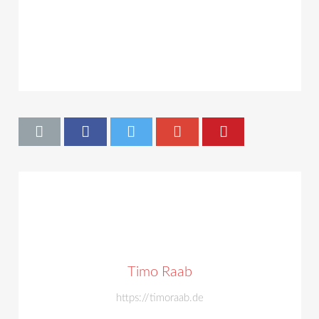
Timo Raab
https://timoraab.de