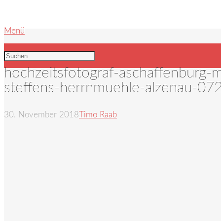
Menü
hochzeitsfotograf-aschaffenburg-m
steffens-herrnmuehle-alzenau-07
30. November 2018
Timo Raab