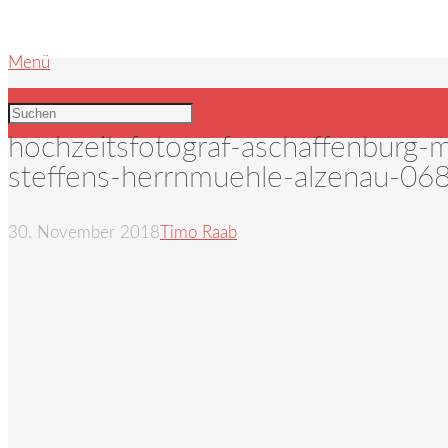
Menü
hochzeitsfotograf-aschaffenburg-m
steffens-herrnmuehle-alzenau-06
30. November 2018
Timo Raab